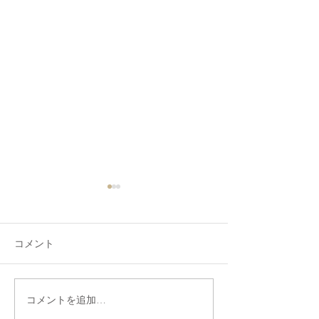
コメント
コメントを追加…
HHD動画マニュアルの導
iPhoneで在宅
入
支援