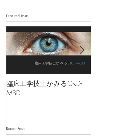
Featured Posts
臨床工学技士がみるCKD-
よくわかる！
MBD
Recent Posts