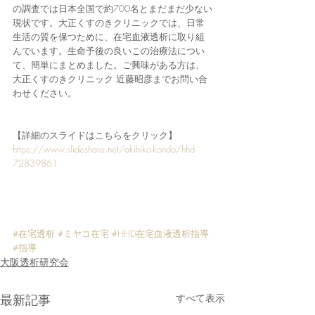
の調査では日本全国で約700名とまだまだ少ない
現状です。大正くすのきクリニックでは、日常
生活の質を保つために、在宅血液透析に取り組
んでいます。生命予後の良いこの治療法につい
て、簡単にまとめました。ご興味がある方は、
大正くすのきクリニック 近藤昭彦までお問い合
わせください。
【詳細のスライドはこちらをクリック】
​https://www.slideshare.net/akihiko-kondo/hhd-
72839861
#在宅透析
#ミヤコ在宅
#HHD在宅血液透析指導
#指導
大阪透析研究会
最新記事
すべて表示