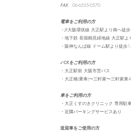
FAX
06-6555-0570
電車をご利用の方
・JR大阪環状線 大正駅より南へ徒歩
・地下鉄 長堀鶴見緑地線 大正駅よ
・阪神なんば線 ドーム駅より徒歩1
バスをご利用の方
・大正駅前 大阪市営バス
・大正橋(乗車)〜三軒家〜三軒家東4
車をご利用の方
・大正くすのきクリニック 専用駐
・近隣パーキングサービスあり
送迎車をご使用の方