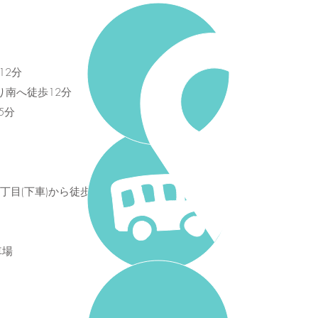
12分
り南へ徒歩12分
5分
丁目(下車)から徒歩2分
車場