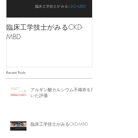
臨床工学技士がみるCKD-
よくわかる！
MBD
Recent Posts
アルギン酸カルシウム不織布を用
いた評価
臨床工学技士がみるCKD-MBD