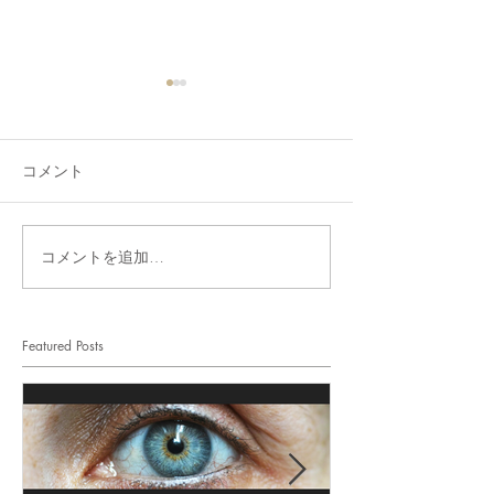
コメント
コメントを追加…
iPhoneで在宅血液透析の
HHDでの洗浄
支援
み
Featured Posts